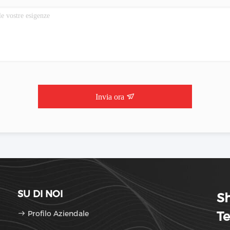
Invia ora
SU DI NOI
Sh
Profilo Aziendale
Te