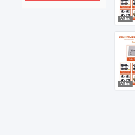
Video
Video