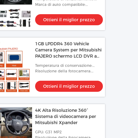
-20°C~+70°C
Marca di auto compatibile:
Mitsubishi
Ottieni il miglior prezzo
1GB LPDDR4 360 Vehicle
Camera System per Mitsubishi
PAJERO schermo LCD DVR a
vista d'uccello
Temperatura di conservazione:
-40°C~+85°C
Risoluzione della fotocamera:
1080p
Ottieni il miglior prezzo
4K Alta Risoluzione 360°
Sistema di videocamera per
Mitsubishi Xpander
GPU: G31 MP2
Risoluzione della fotocamera: