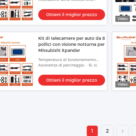
1080p
Ottieni il miglior prezzo
Video
Kit di telecamere per auto da 8
pollici con visione notturna per
Mitsubishi Xpander
Temperatura di funzionamento:
-20°C a 70°C
Assistenza di parcheggio: - Sì, sì.
Ottieni il miglior prezzo
Video
1
2