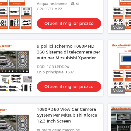
8 pollici
Acqua resistente: - Sì, sì.
GPU: G31 MP2
Ottieni il miglior prezzo
Video
9 pollici schermo 1080P HD
360 Sistema di telecamere per
auto per Mitsubishi Xpander
DDR: 1GB LPDDR4
Chip principale: T507
Ottieni il miglior prezzo
Video
1080P 360 View Car Camera
System Per Mitsubishi Xforce
12.3 Inch Screen
numero delle macchine