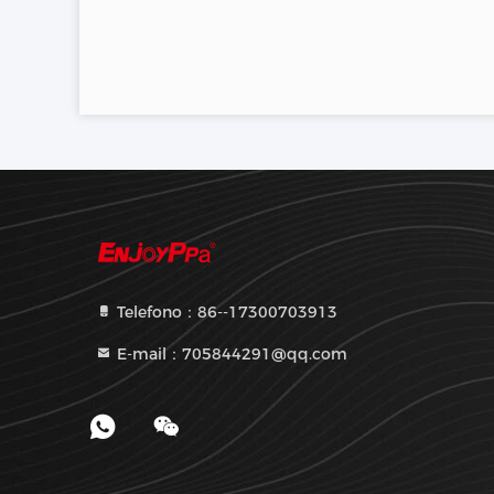
Telefono：86--17300703913
E-mail：705844291@qq.com