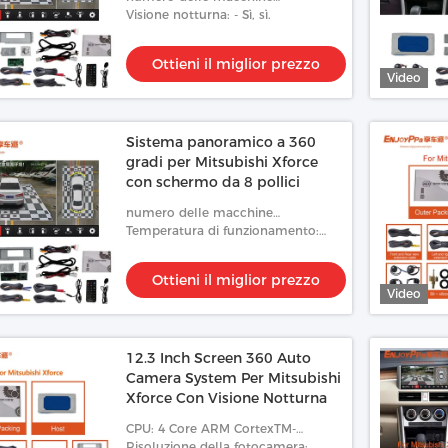
fotografiche: 4
Visione notturna: - Sì, sì.
Ottieni il miglior prezzo
Video
Sistema panoramico a 360
gradi per Mitsubishi Xforce
con schermo da 8 pollici
numero delle macchine
fotografiche: 4
Temperatura di funzionamento:
-20°C a 70°C
Ottieni il miglior prezzo
Video
12.3 Inch Screen 360 Auto
Camera System Per Mitsubishi
Xforce Con Visione Notturna
CPU: 4 Core ARM CortexTM-
A53,1.5GHz
Risoluzione della fotocamera: