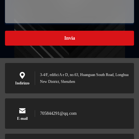
Invia
3-4/F, edifici A e D, no.63, Huanguan South Road, Longhua
New District, Shenzhen
Indirizzo
705844291@qq.com
E-mail