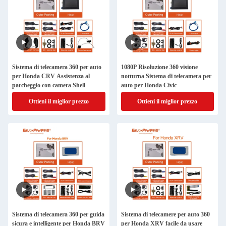
Sistema di telecamera 360 per auto
1080P Risoluzione 360 visione
per Honda CRV Assistenza al
notturna Sistema di telecamera per
parcheggio con camera Shell
auto per Honda Civic
Ottieni il miglior prezzo
Ottieni il miglior prezzo
Sistema di telecamera 360 per guida
Sistema di telecamere per auto 360
sicura e intelligente per Honda BRV
per Honda XRV facile da usare