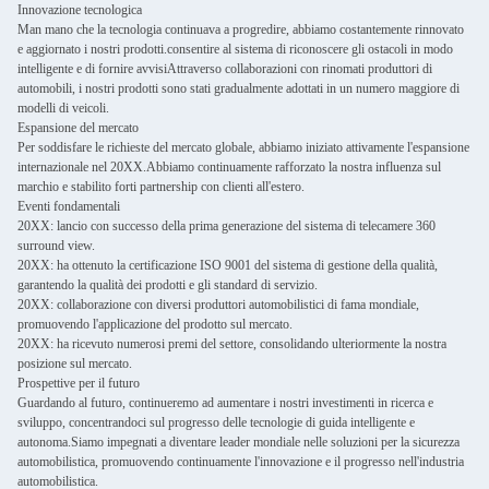
Innovazione tecnologica
Man mano che la tecnologia continuava a progredire, abbiamo costantemente rinnovato
e aggiornato i nostri prodotti.consentire al sistema di riconoscere gli ostacoli in modo
intelligente e di fornire avvisiAttraverso collaborazioni con rinomati produttori di
automobili, i nostri prodotti sono stati gradualmente adottati in un numero maggiore di
modelli di veicoli.
Espansione del mercato
Per soddisfare le richieste del mercato globale, abbiamo iniziato attivamente l'espansione
internazionale nel 20XX.Abbiamo continuamente rafforzato la nostra influenza sul
marchio e stabilito forti partnership con clienti all'estero.
Eventi fondamentali
20XX: lancio con successo della prima generazione del sistema di telecamere 360
surround view.
20XX: ha ottenuto la certificazione ISO 9001 del sistema di gestione della qualità,
garantendo la qualità dei prodotti e gli standard di servizio.
20XX: collaborazione con diversi produttori automobilistici di fama mondiale,
promuovendo l'applicazione del prodotto sul mercato.
20XX: ha ricevuto numerosi premi del settore, consolidando ulteriormente la nostra
posizione sul mercato.
Prospettive per il futuro
Guardando al futuro, continueremo ad aumentare i nostri investimenti in ricerca e
sviluppo, concentrandoci sul progresso delle tecnologie di guida intelligente e
autonoma.Siamo impegnati a diventare leader mondiale nelle soluzioni per la sicurezza
automobilistica, promuovendo continuamente l'innovazione e il progresso nell'industria
automobilistica.