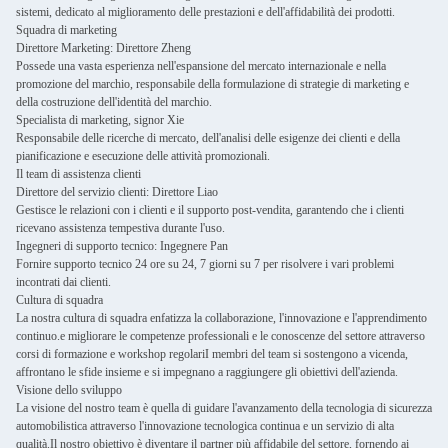
sistemi, dedicato al miglioramento delle prestazioni e dell'affidabilità dei prodotti.
Squadra di marketing
Direttore Marketing: Direttore Zheng
Possede una vasta esperienza nell'espansione del mercato internazionale e nella
promozione del marchio, responsabile della formulazione di strategie di marketing e
della costruzione dell'identità del marchio.
Specialista di marketing, signor Xie
Responsabile delle ricerche di mercato, dell'analisi delle esigenze dei clienti e della
pianificazione e esecuzione delle attività promozionali.
Il team di assistenza clienti
Direttore del servizio clienti: Direttore Liao
Gestisce le relazioni con i clienti e il supporto post-vendita, garantendo che i clienti
ricevano assistenza tempestiva durante l'uso.
Ingegneri di supporto tecnico: Ingegnere Pan
Fornire supporto tecnico 24 ore su 24, 7 giorni su 7 per risolvere i vari problemi
incontrati dai clienti.
Cultura di squadra
La nostra cultura di squadra enfatizza la collaborazione, l'innovazione e l'apprendimento
continuo.e migliorare le competenze professionali e le conoscenze del settore attraverso
corsi di formazione e workshop regolariI membri del team si sostengono a vicenda,
affrontano le sfide insieme e si impegnano a raggiungere gli obiettivi dell'azienda.
Visione dello sviluppo
La visione del nostro team è quella di guidare l'avanzamento della tecnologia di sicurezza
automobilistica attraverso l'innovazione tecnologica continua e un servizio di alta
qualità.Il nostro obiettivo è diventare il partner più affidabile del settore, fornendo ai