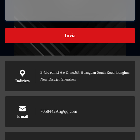
Invia
3-4/F, edifici A e D, no.63, Huanguan South Road, Longhua
New District, Shenzhen
Indirizzo
705844291@qq.com
E-mail