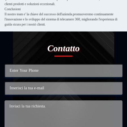
clienti prodotti e soluzioni eccezionali.
Conclusioni
Il nostro team e' la chiave del successo dell'azienda.promuoveremo continuamente
l'innovazione e lo sviluppo del sistema di telecamere 360, migliorando l'esperienza di
guida sicura per i nostri clienti.
Contatto