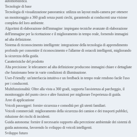
automobilistica.
Tecnologie di base
Tecnologia di visualizzazione panoramica: utilizza un layout multi-camera per ottenere
un monitoraggio a 360 gradi senza punti ciechi, garantendo ai conducenti una visione
completa del loro ambiente.
Algoritmi di elaborazione dell'immagine: impiegano tecniche avanzate di elaborazione
dell'immagine per la ricettazione e il miglioramento in tempo reale, fornendo immagini
ad alta definizione.
Sistema di riconoscimento intelligente: integrazione della tecnologia di apprendimento
profondo per consentire il riconoscimento e l'allarme di ostacoli intelligenti, migliorando
la sicurezza della guida.
Caratteristiche del prodotto
Alta precisione: le telecamere ad alta definizione producono immagini chiare e dettagliate
che funzionano bene in varie condizioni di illuminazione.
User-Friendly: un'interfaccia intuitiva e un feedback in tempo reale rendono facile l'uso
per i conducenti.
Multifunzionalità: Oltre alla vista a 360 gradi, supporta l'assistenza al parcheggio, il
monitoraggio del punto cieco e altre funzioni per migliorare l'esperienza di guida.
Aree di applicazione
Veicoli passeggeri: fornire sicurezza e comodità per gli utenti familiari.
Veicoli commerciali: miglioramento della sicurezza dei camion e dei trasporti pubblici,
riduzione dei rischi di incidenti.
Guida autonoma: fornire il necessario supporto alla percezione ambientale dei sistemi di
guida autonoma, favorendo lo sviluppo di veicoli intelligenti.
Sviluppo futuro