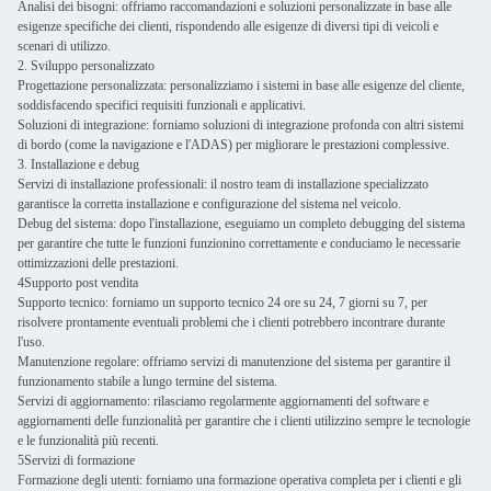
Analisi dei bisogni: offriamo raccomandazioni e soluzioni personalizzate in base alle
esigenze specifiche dei clienti, rispondendo alle esigenze di diversi tipi di veicoli e
scenari di utilizzo.
2. Sviluppo personalizzato
Progettazione personalizzata: personalizziamo i sistemi in base alle esigenze del cliente,
soddisfacendo specifici requisiti funzionali e applicativi.
Soluzioni di integrazione: forniamo soluzioni di integrazione profonda con altri sistemi
di bordo (come la navigazione e l'ADAS) per migliorare le prestazioni complessive.
3. Installazione e debug
Servizi di installazione professionali: il nostro team di installazione specializzato
garantisce la corretta installazione e configurazione del sistema nel veicolo.
Debug del sistema: dopo l'installazione, eseguiamo un completo debugging del sistema
per garantire che tutte le funzioni funzionino correttamente e conduciamo le necessarie
ottimizzazioni delle prestazioni.
4Supporto post vendita
Supporto tecnico: forniamo un supporto tecnico 24 ore su 24, 7 giorni su 7, per
risolvere prontamente eventuali problemi che i clienti potrebbero incontrare durante
l'uso.
Manutenzione regolare: offriamo servizi di manutenzione del sistema per garantire il
funzionamento stabile a lungo termine del sistema.
Servizi di aggiornamento: rilasciamo regolarmente aggiornamenti del software e
aggiornamenti delle funzionalità per garantire che i clienti utilizzino sempre le tecnologie
e le funzionalità più recenti.
5Servizi di formazione
Formazione degli utenti: forniamo una formazione operativa completa per i clienti e gli