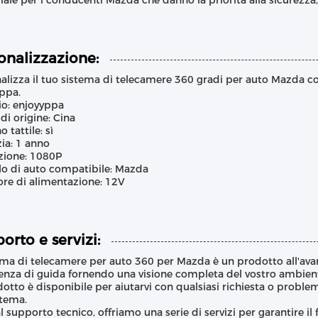
iale per i conducenti Mazda che danno la priorità alla sicurezza, a
onalizzazione:
alizza il tuo sistema di telecamere 360 gradi per auto Mazda con
ppa.
o: enjoyyppa
di origine: Cina
 tattile: sì
ia: 1 anno
zione: 1080P
o di auto compatibile: Mazda
ore di alimentazione: 12V
orto e servizi:
tema di telecamere per auto 360 per Mazda è un prodotto all'ava
enza di guida fornendo una visione completa del vostro ambient
dotto è disponibile per aiutarvi con qualsiasi richiesta o proble
stema.
al supporto tecnico, offriamo una serie di servizi per garantire 