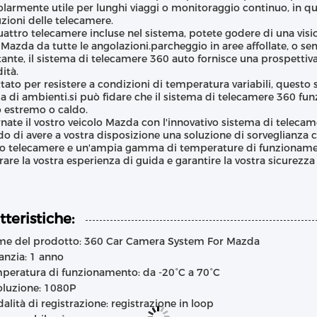
olarmente utile per lunghi viaggi o monitoraggio continuo, in 
uzioni delle telecamere.
attro telecamere incluse nel sistema, potete godere di una visi
 Mazda da tutte le angolazioni.parcheggio in aree affollate, o 
tante, il sistema di telecamere 360 auto fornisce una prospettiv
ità.
tato per resistere a condizioni di temperatura variabili, questo s
di ambienti.si può fidare che il sistema di telecamere 360 fun
 estremo o caldo.
nate il vostro veicolo Mazda con l'innovativo sistema di telecame
o di avere a vostra disposizione una soluzione di sorveglianza c
o telecamere e un'ampia gamma di temperature di funzionamen
rare la vostra esperienza di guida e garantire la vostra sicurezza 
tteristiche:
e del prodotto: 360 Car Camera System For Mazda
anzia: 1 anno
peratura di funzionamento: da -20°C a 70°C
oluzione: 1080P
alità di registrazione: registrazione in loop