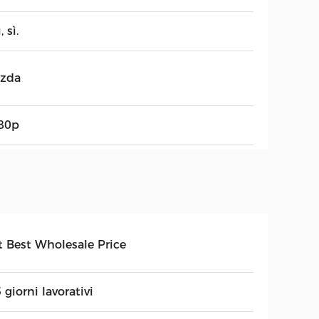
, sì.
zda
80p
t Best Wholesale Price
 giorni lavorativi