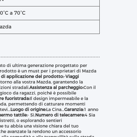
20°C a 70°C
azda
uto di ultima generazione progettato per
prodotto è un must per i proprietari di Mazda
 di applicazione del prodotto:
-
Viaggi
ntorno alla vostra Mazda, garantendo la
zioni stradali.
Assistenza al parcheggio:
Con il
gioco da ragazzi, poiché è possibile
e fuoristrada:
Il design impermeabile e la
trada, permettendo di catturare momenti
evi...
Luogo di origine:
La Cina...
Garanzia:
1 anno
ermo tattile:
- Sì.
Numero di telecamere:
4 Sia
stretti, o esplorando sentieri
 tu abbia una visione chiara del tuo
tiche avanzate la rendono un accessorio