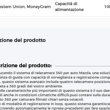
Capacità di
, Western Union, MoneyGram
100
alimentazione
zione del prodotto
rizione del prodotto:
ucendo il sistema di telecamere 360 per auto Mazda, una soluzio
enza di guida con capacità di sorveglianza e registrazione comp
 questo sistema avanzato include quattro telecamere posizionat
ta a 360 gradi del vostro ambiente.
lle caratteristiche più importanti di questo sistema è il suo de
li anche in condizioni climatiche difficili.puoi contare sulla dur
to 360 per catturare filmati chiari senza ostacoli.
 di modalità di registrazione in loop, questo sistema garanti
crivendo automaticamente le riprese precedenti per fare spazio 