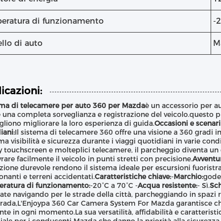
eratura di funzionamento
-
llo di auto
M
icazioni:
ma di telecamere per auto 360 per Mazda
è un accessorio per a
e una completa sorveglianza e registrazione del veicolo.questo 
gliono migliorare la loro esperienza di guida.
Occasioni e scenari
iani:
Il sistema di telecamere 360 offre una visione a 360 gradi i
a visibilità e sicurezza durante i viaggi quotidiani in varie condi
y touchscreen e molteplici telecamere, il parcheggio diventa un 
are facilmente il veicolo in punti stretti con precisione.
Avventur
zione durevole rendono il sistema ideale per escursioni fuoris
nanti e terreni accidentati.
Caratteristiche chiave:
-
Marchio:
godet
ratura di funzionamento:
-20°C a 70°C -
Acqua resistente:
- Sì.
Sch
iate navigando per le strade della città, parcheggiando in spazi ri
trada,L'Enjoypa 360 Car Camera System For Mazda garantisce che
te in ogni momento.La sua versatilità, affidabilità e caratteris