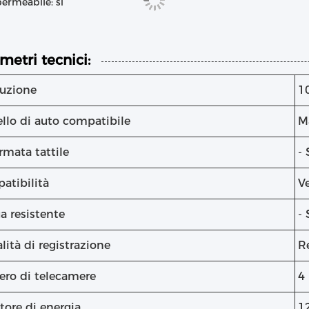
ermeabile: sì
metri tecnici:
luzione
1
llo di auto compatibile
M
rmata tattile
- 
atibilità
V
a resistente
- 
ità di registrazione
R
ro di telecamere
4
tore di energia
1