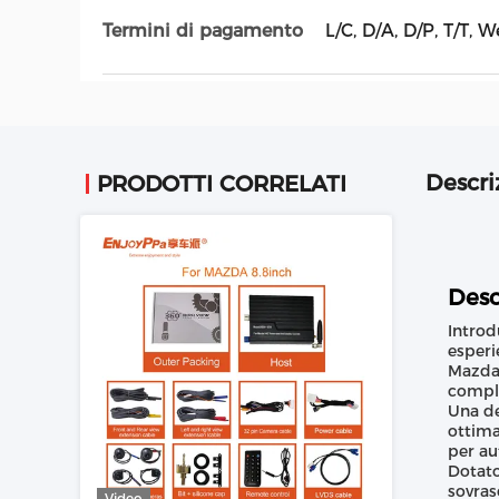
Termini di pagamento
L/C, D/A, D/P, T/T
Descri
PRODOTTI CORRELATI
Desc
Introd
esperi
Mazda,
comple
Una de
ottima
per au
Dotato
sovras
Video