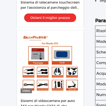
Imp
Sistema di telecamere touchscreen
per l'assistenza al parcheggio della
Mazda CX8
Ottieni il miglior prezzo
Para
Riso
Mode
Sche
Comp
Acqu
Modal
Video
Nume
Sistemi di videocamera per auto
Forni