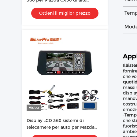
360 per Mazda CX30 di alta
sicurezza
Temp
Ottieni il miglior prezzo
Mode
Appl
Il
Siste
fornir
che vo
quotid
massim
displa
manovr
costru
Video
emozio
-
Tempe
Display LCD 360 sistemi di
che st
fuoris
telecamere per auto per Mazda
ambien
CX3 Recording Decorder HD