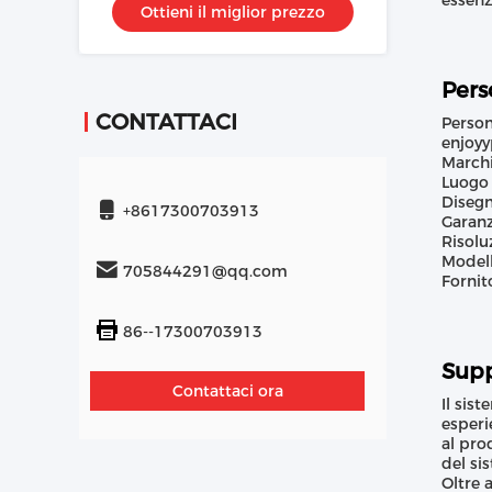
essenz
Ottieni il miglior prezzo
Camera
Pers
CONTATTACI
Person
enjoyy
Marchi
Luogo 
Disegno
+8617300703913
Garanz
Risolu
Modell
705844291@qq.com
Fornit
86--17300703913
Supp
Contattaci ora
Il sis
esperi
al pro
del si
Oltre 