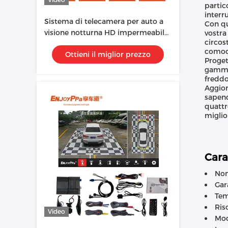
partic
interr
Sistema di telecamera per auto a
Con qu
visione notturna HD impermeabile
vostra
circos
360 per schermo Mazda da 8,8
comod
Ottieni il miglior prezzo
pollici
Proget
gamma 
freddo
Aggior
sapend
quattr
miglio
Cara
Nom
Gar
Tem
Ris
Video
Mod