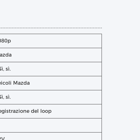
080p
azda
Sì, sì.
eicoli Mazda
Sì, sì.
egistrazione del loop
2V